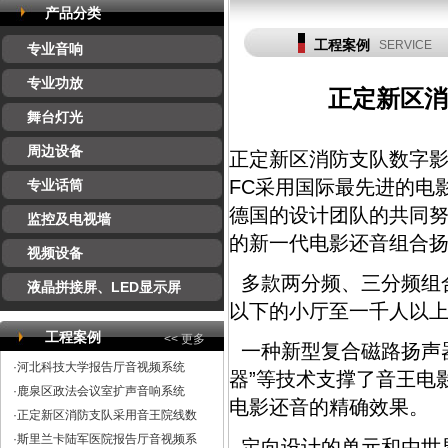
产品分类
工程案例
SERVICE
专业音响
专业功放
正定新区消
舞台灯光
周边设备
正定新区消防支队数字影院
FC采用国际最先进的电
专业话筒
德国的设计团队的共同努
监控及电视墙
的新一代电影还音组合
视频设备
多款两分频、三分频组
液晶拼接屏、LED显示屏
以下的小厅至一千人以
工程案例
<< 更多
一种新型复合磁路扬声器
·河北科技大学报告厅音视频系统
器”等技术支撑了音王电
·鹿泉区政法会议室扩声音响系统
电影还音的精确效果。
·正定新区消防支队采用音王院线数
·斯里兰卡陆军医院报告厅音视频系
定向设计的单元和由世