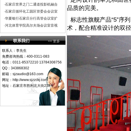
·石家庄世界之门二通道投影机融合
品质的完美。
·石家庄循环化工园区管委会会议室
·华夏银行石家庄分行高管会议室扩
标志性旗舰产品“5”序列
·河北体育学院高尔夫场会议室音视
术，配合精准设计的双
联系我们
<< 更多
联系人：李先生
免费咨询热线：400-0311-083
电话：0311-85372210 13784308756
QQ：343868302
邮箱：
sjzaudio@163.com
网址：http://www.sjzzckj.com
地址：石家庄市胜利北大街238号