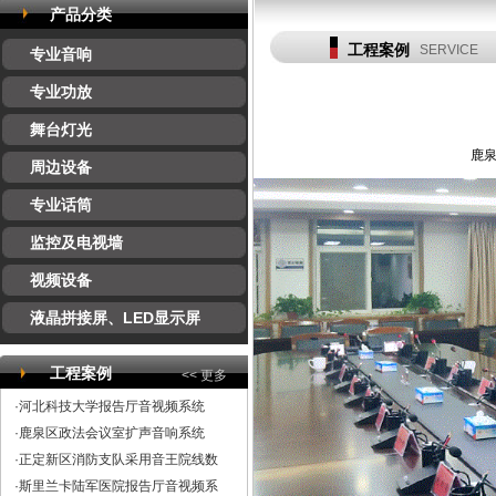
产品分类
工程案例
SERVICE
专业音响
专业功放
舞台灯光
鹿泉
周边设备
专业话筒
监控及电视墙
视频设备
液晶拼接屏、LED显示屏
工程案例
<< 更多
·河北科技大学报告厅音视频系统
·鹿泉区政法会议室扩声音响系统
·正定新区消防支队采用音王院线数
·斯里兰卡陆军医院报告厅音视频系